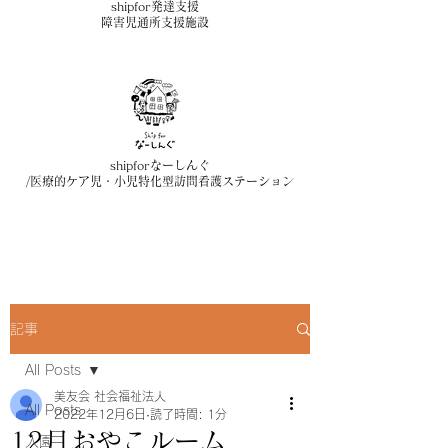
shipfor発達支援
障害児通所支援施設
shipforなーしんぐ
/医療的ケア児・小児特化型訪問看護ステーション
記事
All Posts
美友会 社会福祉法人
All Posts
2022年12月6日
読了時間: 1分
12月おやこルーム
入園