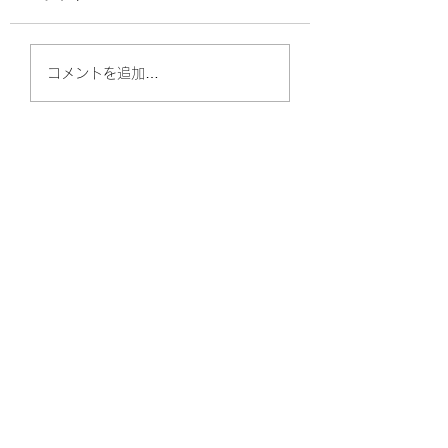
(金) 午前 10:30〜 ⁡
による園見学会を開
ます。 ⁡ ⁡ 質問にゆ
11月おやこルーム・園
コメントを追加…
と回答することが出
し、 小さなお子様
庭開放
も ご家庭から参加
ける為、 ご好評頂
ります。 ⁡ お気軽
Instagram
下さい☺︎ ⁡ ⁡ ⁡...
@sumiyoshi.hoikuen