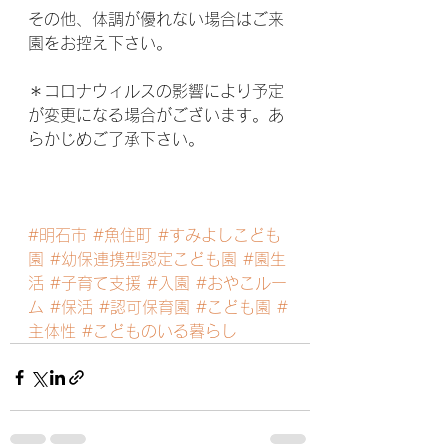
その他、体調が優れない場合はご来
園をお控え下さい。
＊コロナウィルスの影響により予定
が変更になる場合がございます。あ
らかじめご了承下さい。
#明石市
#魚住町
#すみよしこども
園
#幼保連携型認定こども園
#園生
活
#子育て支援
#入園
#おやこルー
ム
#保活
#認可保育園
#こども園
#
主体性
#こどものいる暮らし