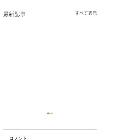
すべて表示
最新記事
9月 zoom園見
⁡ zoom園見学会 9
コメント