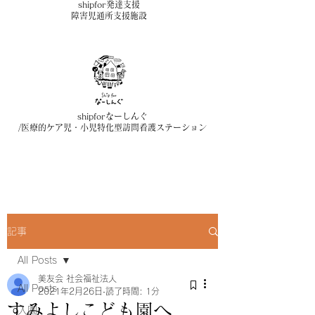
shipfor発達支援
障害児通所支援施設
shipforなーしんぐ
/医療的ケア児・小児特化型訪問看護ステーション
記事
All Posts
美友会 社会福祉法人
All Posts
2021年2月26日
読了時間: 1分
すみよしこども園へ
入園