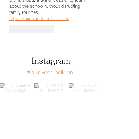
a smart idea, making it easier to learn 
about the school without disrupting 
family routines. 
https://aimusicdetector.online
いいね！
返信
Instagram
@sumiyoshi.hoikuen