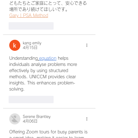
どもたちとご家庭にとって、安心できる
場所であり続けてほしいです。
Gary | PSA Method
いいね！
返信
kang emily
4月15日
Understanding
equation
 helps 
individuals analyse problems more 
effectively by using structured 
methods. UNICCM provides clear 
insights. This enhances problem-
solving.
いいね！
返信
Serene Brantley
4月06日
Offering Zoom tours for busy parents is 