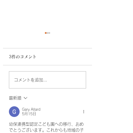
9月 zoom園見学
8月 zoom園見学
⁡ zoom園見学会 9月15日
⁡ zoom園見学会 8
3件のコメント
(金) 午前 10:30〜 ⁡ zoom
(木) 午前 10:30〜 ⁡
による園見学会を開催致し
による園見学会を開
ます。 ⁡ ⁡ 質問にゆっくり
ます。 ⁡ ⁡ 質問にゆ
コメントを追加…
と回答することが出来ます
と回答することが出
し、 小さなお子様がいて
し、 小さなお子様
も ご家庭から参加いただ
も ご家庭から参加
最新順
ける為、 ご好評頂いてお
ける為、 ご好評頂
ります。 ⁡ お気軽にご参加
Gary Allard
ります。 ⁡ お気軽
5月15日
下さい☺︎ ⁡ ⁡ ⁡...
下さい☺︎ ⁡ ⁡ ⁡...
幼保連携型認定こども園への移行、おめ
でとうございます。これからも地域の子